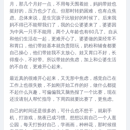
月，那几个月好一点，不用每天围着娃，妈妈带娃也
挺好的，压力也少了点。但那时转奶困难，也有点焦
虑。总体来说，是生完孩子比较好的时候了。后来我
妈不得已不能帮我们了，我的公公婆婆来了，婆婆因
为中风一只手不能用，两个人年龄也有60几了。自从
和他们生活在一起，更难开心了。婆婆做的菜经常不
和胃口，他们带娃基本就负责陪玩，奶粉和辅食都要
自己操心，他们带娃我不太放心。娃又胃口不好，长
得瘦小，不好带。所以带娃的焦虑，加上和公婆生活
的不自在，更难开心起来。
最近真的很难开心起来，又无形中焦虑，感觉自己在
工作上也很失败，不如刚开始工作的好，做什么都提
不起什么兴趣，可偏偏我又脑热报了一个比赛，现在
还没请别人帮忙指导，下周四就要比赛了，更焦虑。
自己的时间还是很多的，可什么也不想干，就刷手
机，打游戏，熬夜已成习惯。想想以前自己一个人逛
公园，每天打扮好自己，学画画，种种花，那时候很